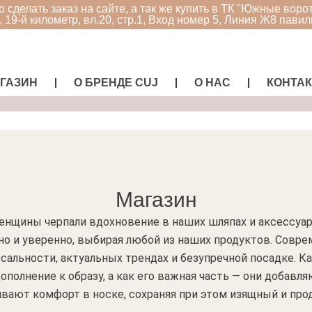
 сделать заказ на сайте, а так же купить в ТК "Южные ворот
 19-й километр, вл.20, стр.1, Вход номер 5, Линия Ж8 павил
ГАЗИН
О БРЕНДЕ CUJ
О НАС
КОНТА
Магазин
енщины черпали вдохновение в наших шляпах и аксессуар
но и уверенно, выбирая любой из наших продуктов. Совр
сальности, актуальных трендах и безупречной посадке. К
ополнение к образу, а как его важная часть — они добав
ивают комфорт в носке, сохраняя при этом изящный и про