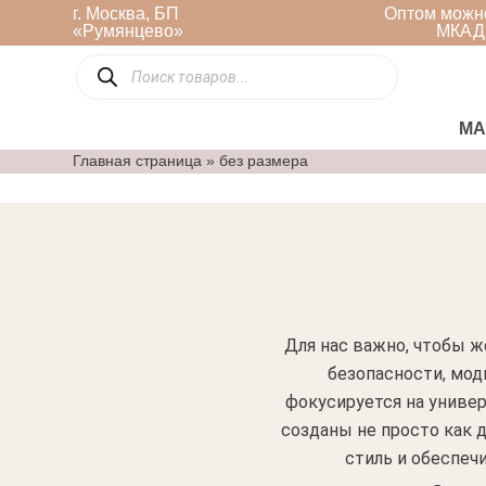
Перейти
г. Москва, БП
Оптом можно
«Румянцево»
МКАД,
к
Поиск
содержимому
товаров
МА
Главная страница
»
без размера
Для нас важно, чтобы ж
безопасности, мод
фокусируется на универ
созданы не просто как д
стиль и обеспеч