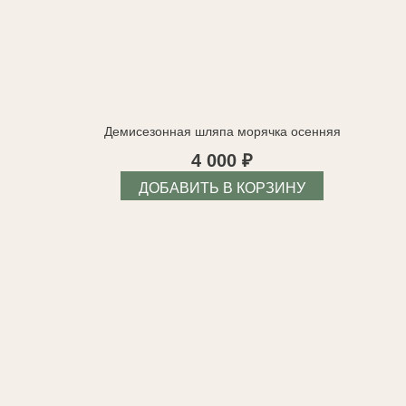
Демисезонная шляпа морячка осенняя
4 000
₽
Э
ДОБАВИТЬ В КОРЗИНУ
т
о
т
т
о
в
а
р
и