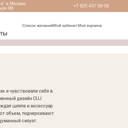
а" в Москве:
+7 925 437 58 08
ьон 98
Cart
Список желаний
Мой кабинет
Моя корзина
КТЫ
ах и чувствовали себя в
еменный дизайн CUJ
аждая шляпа и аксессуар
ляют объем, подчеркивают
думанный силуэт.